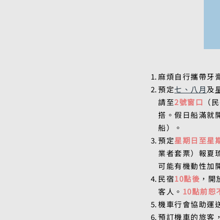
麻煩自行攜帶
牙
預定
七、八月
及
請至
2號窗口
（民
搭。假日船滿就
船）。
預定
星期日至星
業者套票）報夏
可能有機動性加
民宿
10點後
，開
客人。
10點前
機車行會協助運
預訂機車的旅客，