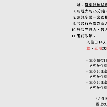
址：
屏東縣琉球鄉
船程大約25分
建議多帶一套衣
套裝行程價為兩人
行程三日內，若人
退訂政策
：
入住日14
動
、
延期
或
- 旅客住宿
- 旅客於住
- 旅客於住
- 旅客於住
- 旅客於住
- 旅客於住
*入住
辦理