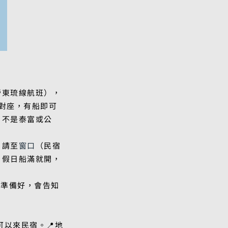
營東琉線航班），
對座，有船即可
，不是泰富或公
，
請至
窗口
（民宿
。假日船滿就開，
​準備好，會告知
可以來民宿。📍地