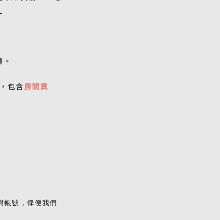
）
價。
內，包含
房間異
碼與帳號，俾便我們