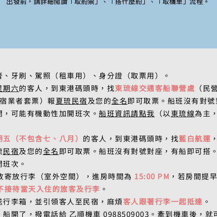
出發前，請詳細閱讀「取船票」、「搭什麼船」、「取機車」流程。
膏、牙刷、駕照（租車用）、身分證（取票用）
。​
星期六
的客人，到東港碼頭時，找
東琉線交通客船聯營處
（民
宿業者套票）報
夏琉民宿
及您的
全名
即可取票。船班沒有對號
開，可能有機動性加開班次。
船班資訊請點我
（以
東琉線
為主
期五（不包含七、八月）
的客人，到東港碼頭時，找
藍白航運
琉
民宿
及您的
全
名
即可取票。船班沒有對號對座，有船即可搭
開班次。
放寄放行李（室外空間），進房時間為
15:00 PM
，若房間提早
恕不接待當天入住的旅客及行李
。
送行李箱，並引領客人至民宿，麻煩
客人跟著行李一起抵達
。
船開了，撥電話給 乙順機車 0988509003。牽到機車後，就