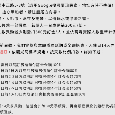
中正路5-8號（請用Google搜尋夏琉民宿，地址有時不準確
鐘，擔心暈船者，請往船尾方向靠。
物、大毛巾、泳衣及拖鞋，以備玩水或浮潛之需。
共乘一部機車，若單人一台車需補200元/部。
數異動減少則需扣500元訂金/人，並依現場實際人數重新計
天前異動，我們會依您意願辦理
延期
或
全額退費
。入住日14天
退訂
，依觀光局標準規定，按天數
比例
扣款，詳如下述：
日當日取消訂房扣預付訂金金額100%
宿日前1日內取消訂房扣房價預付訂金金額80%
宿日前2-3日內取消訂房扣房價預付訂金金額70%
宿日前4-6日內取消訂房扣房價預付訂金金額60%
宿日前7-9日內取消訂房扣房價預付訂金金額50%
宿日前10-13日內取消訂房扣房價預付訂金金額30%
日14天前異動，這邊會扣除30元手續費。再麻煩提供您的銀行代
後續退款。