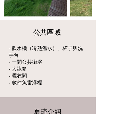
​公共區域
- 飲水機（冷熱溫水）、杯子與洗
手台
- 一間公共衛浴
- 大冰箱
- 曬衣間
- 數件魚雷浮標
​夏琉介紹
夏琉
共有5間套房，一樓客廳與二
樓露台皆可使用，民宿前有草坪。