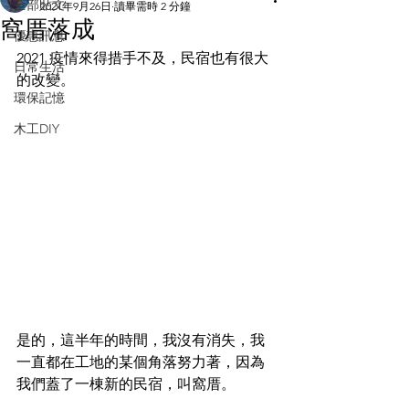
全部貼文
2021年9月26日
讀畢需時 2 分鐘
窩厝落成
優惠訊息
2021 疫情來得措手不及，民宿也有很大
日常生活
的改變。
環保記憶
木工DIY
是的，這半年的時間，我沒有消失，我
一直都在工地的某個角落努力著，因為
我們蓋了一棟新的民宿，叫窩厝。