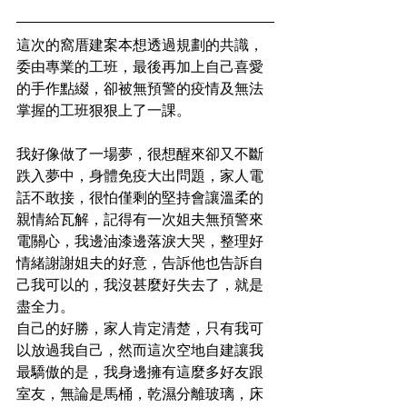
這次的窩厝建案本想透過規劃的共識，
委由專業的工班，最後再加上自己喜愛
的手作點綴，卻被無預警的疫情及無法
掌握的工班狠狠上了一課。
我好像做了一場夢，很想醒來卻又不斷
跌入夢中，身體免疫大出問題，家人電
話不敢接，很怕僅剩的堅持會讓溫柔的
親情給瓦解，記得有一次姐夫無預警來
電關心，我邊油漆邊落淚大哭，整理好
情緒謝謝姐夫的好意，告訴他也告訴自
己我可以的，我沒甚麼好失去了，就是
盡全力。
自己的好勝，家人肯定清楚，只有我可
以放過我自己，然而這次空地自建讓我
最驕傲的是，我身邊擁有這麼多好友跟
室友，無論是馬桶，乾濕分離玻璃，床