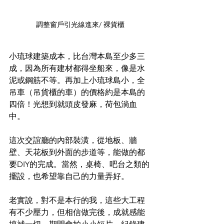
調整窗戶引光線進來/ 裸貨櫃
小琉球建築成本，比台灣本島至少多三
成，因為所有建材都得坐船來，像是水
泥或鋼筋不等。再加上小琉球島小，全
吊車（吊貨櫃的車）的價格約是本島的
四倍！光想到就頭皮發麻，荷包淌血
中。
這次交誼廳的內部裝潢，從地板、牆
壁、天花板到外面的步道等，能做的都
要DIY的完成。當然，桌椅、吧台之類的
擺設，也希望靠自己的力量弄好。
老實說，對不是本行的我，這些大工程
有不少壓力，但相信做完後，成就感能