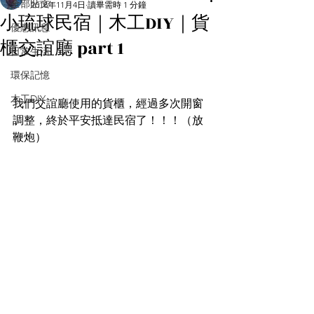
全部貼文
2018年11月4日
讀畢需時 1 分鐘
小琉球民宿｜木工DIY｜貨
優惠訊息
櫃交誼廳 part 1
日常生活
環保記憶
木工DIY
我們交誼廳使用的貨櫃，經過多次開窗
調整，終於平安抵達民宿了！！！（放
鞭炮）