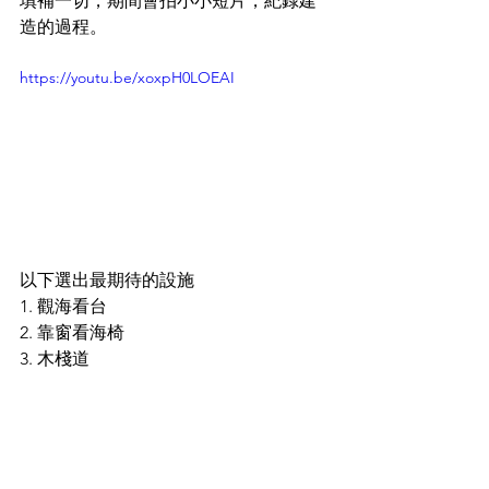
填補一切，期間會拍小小短片，紀錄建
造的過程。
https://youtu.be/xoxpH0LOEAI
以下選出最期待的設施
1. 觀海看台
2. 靠窗看海椅
3. 木棧道