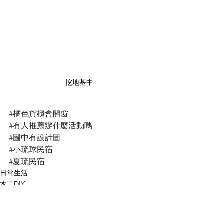
挖地基中
#橘色貨櫃會開窗
#有人推薦辦什麼活動嗎
#圖中有設計圖
#小琉球民宿
#夏琉民宿
日常生活
木工DIY