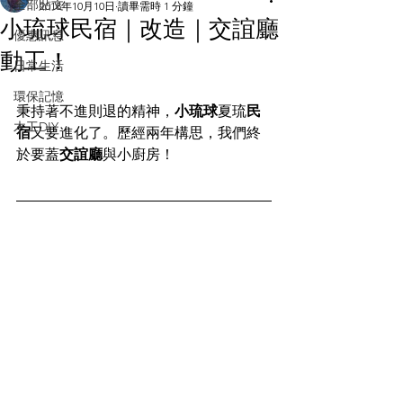
全部貼文
2018年10月10日
讀畢需時 1 分鐘
小琉球民宿｜改造｜交誼廳
優惠訊息
動工！
日常生活
環保記憶
秉持著不進則退的精神，
小琉球
夏琉
民
木工DIY
宿
又要進化了。歷經兩年構思，我們終
於要蓋
交誼廳
與小廚房！