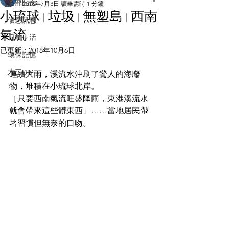
全部貼文
2018年7月3日
讀畢需時 1 分鐘
小琉球 | 垃圾 | 無塑島 | 西南
優惠訊息
氣流
日常生活
已更新：
2018年10月6日
環保記憶
木工DIY
連續大雨，溪流水沖刷了驚人的海廢
物，堆積在小琉球北岸。
［只要西南氣流旺盛降雨，東港溪流水
就會帶來這些髒東西」……當地居民帶
著習慣但無奈的口吻。