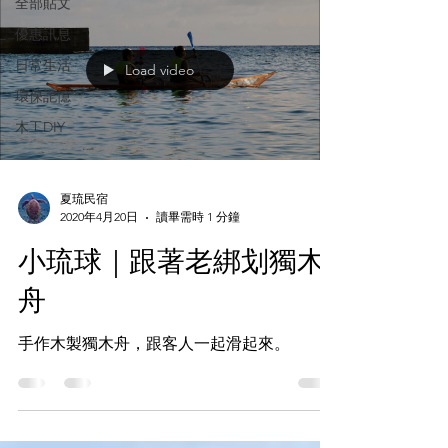
全部貼文
優惠訊息
日常生活
Load video
環保記憶
木工DIY
夏琉民宿
2020年4月20日
讀畢需時 1 分鐘
小琉球｜跟著老綁划獨木
舟
手作木製獨木舟，跟客人一起滑起來。