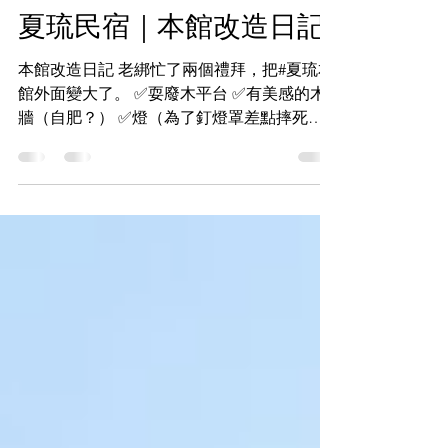
夏琉民宿
2020年4月18日
讀畢需時 1 分鐘
夏琉民宿｜本館改造日記
本館改造日記 老綁忙了兩個禮拜，把#夏琉本
館外面變大了。 ✅耍廢木平台 ✅有美感的木
牆（自肥？） ✅燈（為了釘燈罩差點摔死）
✅大桌子 ✅戶外淋浴（濕身秀好去處） 影片
獻給水電控，分享一下怎麼把不起眼的水龍
頭，牽線 改造成淋浴～～～～ #夏琉民宿 #小
琉球民宿 #小琉球...